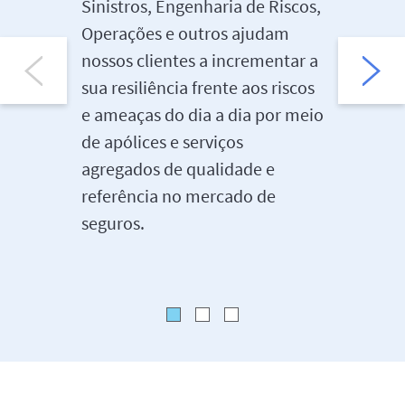
operaçõe
Sinistros, Engenharia de Riscos,
negócio
Operações e outros ajudam
eficiênci
nossos clientes a incrementar a
podemos 
sua resiliência frente aos riscos
para cli
e ameaças do dia a dia por meio
no exter
de apólices e serviços
assim co
agregados de qualidade e
e outra
referência no mercado de
equipes 
seguros.