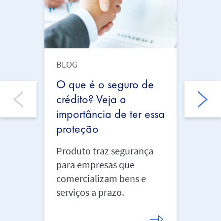
BLOG
BLOG
O que é o seguro de
Prot
crédito? Veja a
caix
importância de ter essa
saúd
proteção
empr
Produto traz segurança
Muito
para empresas que
inde
comercializam bens e
tama
serviços a prazo.
tiver
empr
insti