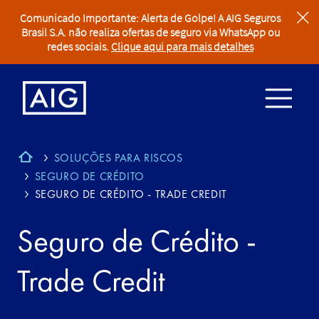
Comunicado Importante: Alerta de Golpe! A AIG Seguros
clear
Brasil S.A. não realiza ofertas de seguro via WhatsApp ou
redes sociais.
Clique aqui para mais detalhes
SOLUÇÕES PARA RISCOS
SEGURO DE CRÉDITO
SEGURO DE CRÉDITO - TRADE CREDIT
Seguro de Crédito -
Trade Credit