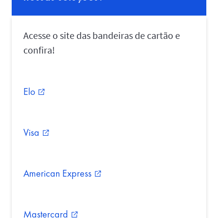
Acesse o site das bandeiras de cartão e
confira!
Elo
external_link
Visa
external_link
American Express
external_link
Mastercard
external_link