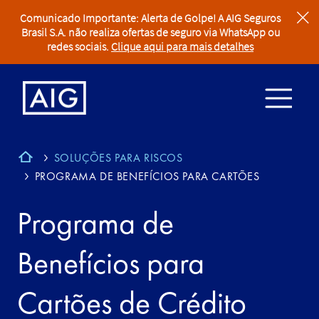
Comunicado Importante: Alerta de Golpe! A AIG Seguros
clear
Brasil S.A. não realiza ofertas de seguro via WhatsApp ou
redes sociais.
Clique aqui para mais detalhes
SOLUÇÕES PARA RISCOS
PROGRAMA DE BENEFÍCIOS PARA CARTÕES
Programa de
Benefícios para
Cartões de Crédito