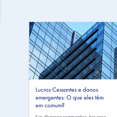
Lucros Cessantes e danos
emergentes: O que eles têm
em comum?
Em diversos segmentos, ter essa