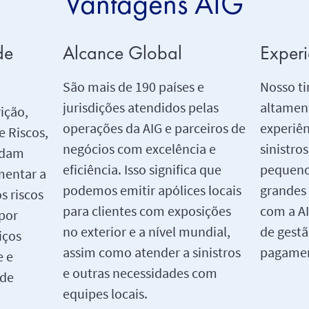
Vantagens AIG
de
Alcance Global
Experi
São mais de 190 países e
Nosso ti
jurisdições atendidos pelas
altamen
ição,
operações da AIG e parceiros de
experiên
e Riscos,
negócios com excelência e
sinistro
udam
eficiência. Isso significa que
pequeno
mentar a
podemos emitir apólices locais
grandes 
os riscos
para clientes com exposições
com a AI
 por
no exterior e a nível mundial,
de gestã
iços
assim como atender a sinistros
pagamen
e e
e outras necessidades com
 de
equipes locais.