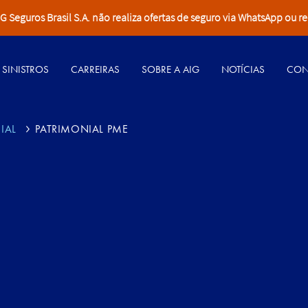
Seguros Brasil S.A. não realiza ofertas de seguro via WhatsApp ou re
SINISTROS
CARREIRAS
SOBRE A AIG
NOTÍCIAS
CON
IAL
PATRIMONIAL PME