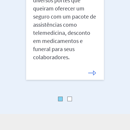
diversos portes que
segur
queiram oferecer um
motor
seguro com um pacote de
além 
assistências como
ambie
telemedicina, desconto
em medicamentos e
funeral para seus
colaboradores.