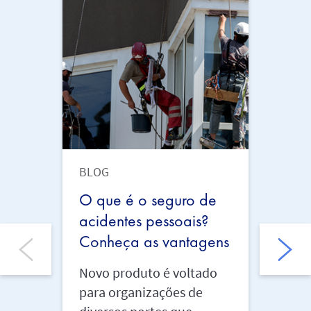
BLOG
BLOG
O que é o seguro de
Conh
acidentes pessoais?
dura
Conheça as vantagens
carg
se p
Novo produto é voltado
para organizações de
AIG o