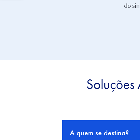
do sin
Soluções 
A quem se destina?