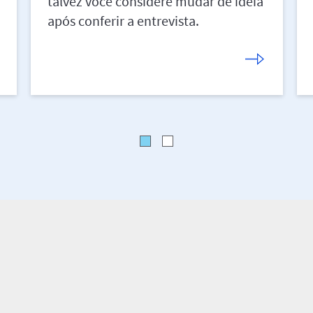
talvez você considere mudar de ideia
após conferir a entrevista.