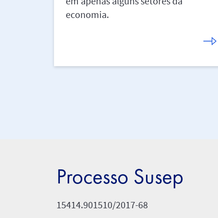
em apenas alguns setores da
economia.
Processo Susep
15414.901510/2017-68