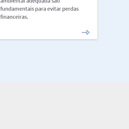
ambiental adequada são
planeta
fundamentais para evitar perdas
riscos 
financeiras.