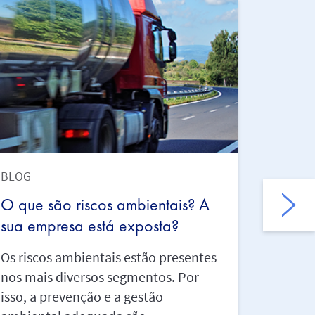
BLOG
BLOG
O que são riscos ambientais? A
Por qu
sua empresa está exposta?
de pre
para e
Os riscos ambientais estão presentes
nos mais diversos segmentos. Por
O Brasi
isso, a prevenção e a gestão
biodive