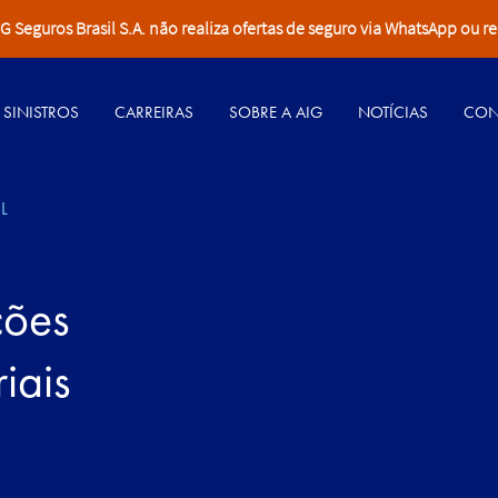
Seguros Brasil S.A. não realiza ofertas de seguro via WhatsApp ou re
SINISTROS
CARREIRAS
SOBRE A AIG
NOTÍCIAS
CON
L
ções
iais