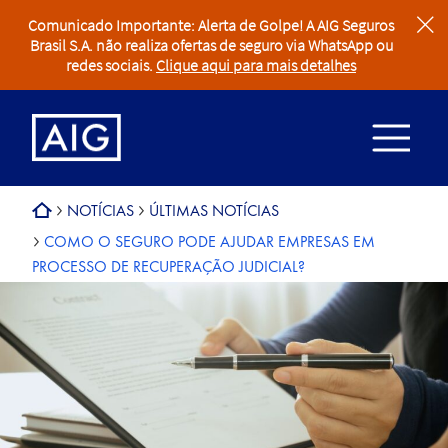
Comunicado Importante: Alerta de Golpe! A AIG Seguros
clear
Brasil S.A. não realiza ofertas de seguro via WhatsApp ou
redes sociais.
Clique aqui para mais detalhes
NOTÍCIAS
ÚLTIMAS NOTÍCIAS
COMO O SEGURO PODE AJUDAR EMPRESAS EM
PROCESSO DE RECUPERAÇÃO JUDICIAL?