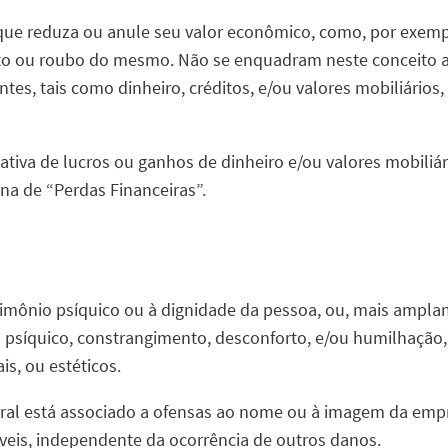
ue reduza ou anule seu valor econômico, como, por exempl
 furto ou roubo do mesmo. Não se enquadram neste conceito 
entes, tais como dinheiro, créditos, e/ou valores mobiliário
ativa de lucros ou ganhos de dinheiro e/ou valores mobil
na de “Perdas Financeiras”.
rimônio psíquico ou à dignidade da pessoa, ou, mais amplam
 psíquico, constrangimento, desconforto, e/ou humilhação
is, ou estéticos.
moral está associado a ofensas ao nome ou à imagem da em
záveis, independente da ocorrência de outros danos.