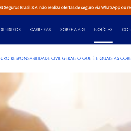
Seguros Brasil S.A. não realiza ofertas de seguro via WhatsApp ou re
SINISTROS
CARREIRAS
SOBRE A AIG
NOTÍCIAS
CON
URO RESPONSABILIDADE CIVIL GERAL: O QUE É E QUAIS AS COB