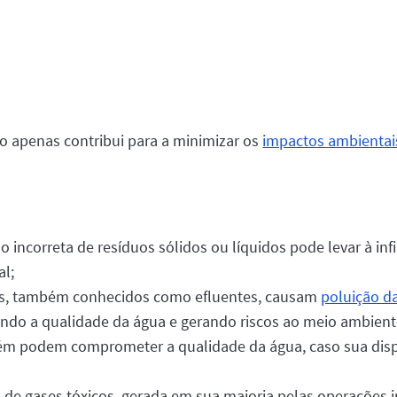
 apenas contribui para a minimizar os
impactos ambientai
 incorreta de resíduos sólidos ou líquidos pode levar à inf
al;
dos, também conhecidos como efluentes, causam
poluição d
do a qualidade da água e gerando riscos ao meio ambient
bém podem comprometer a qualidade da água, caso sua disp
o de gases tóxicos, gerada em sua maioria pelas operações 