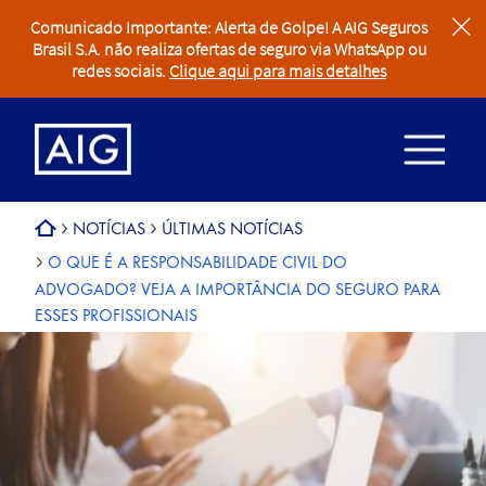
Comunicado Importante: Alerta de Golpe! A AIG Seguros
clear
Brasil S.A. não realiza ofertas de seguro via WhatsApp ou
redes sociais.
Clique aqui para mais detalhes
NOTÍCIAS
ÚLTIMAS NOTÍCIAS
O QUE É A RESPONSABILIDADE CIVIL DO
ADVOGADO? VEJA A IMPORTÂNCIA DO SEGURO PARA
ESSES PROFISSIONAIS