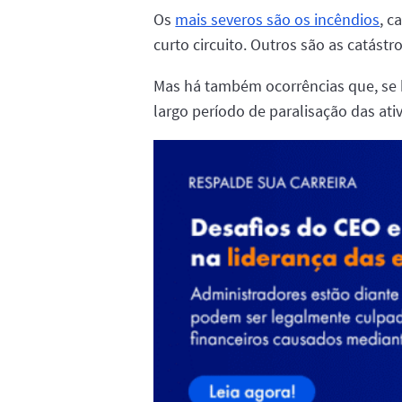
Os
mais severos são os incêndios
, c
curto circuito. Outros são as catást
Mas há também ocorrências que, se
largo período de paralisação das ativ