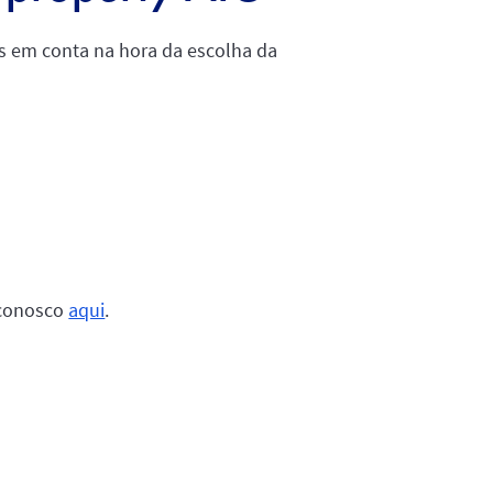
os em conta na hora da escolha da
 conosco
aqui
.