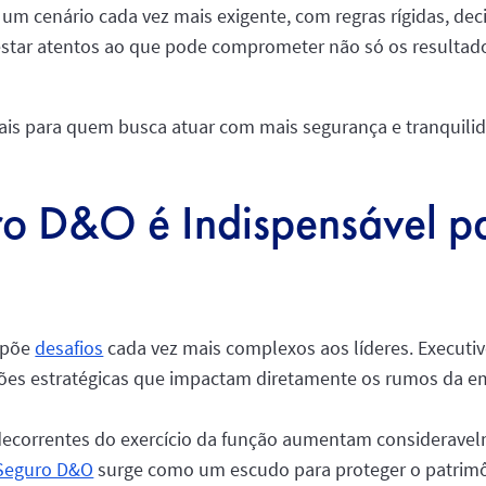
um cenário cada vez mais exigente, com regras rígidas, deci
m estar atentos ao que pode comprometer não só os result
iais para quem busca atuar com mais segurança e tranquil
ro D&O é Indispensável pa
mpõe
desafios
cada vez mais complexos aos líderes. Execut
ões estratégicas que impactam diretamente os rumos da em
s decorrentes do exercício da função aumentam considerave
Seguro D&O
surge como um escudo para proteger o patrimô