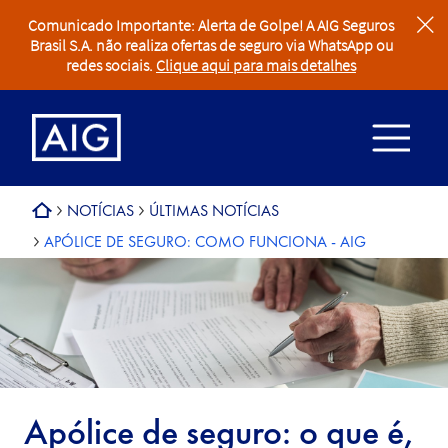
Comunicado Importante: Alerta de Golpe! A AIG Seguros
clear
Brasil S.A. não realiza ofertas de seguro via WhatsApp ou
redes sociais.
Clique aqui para mais detalhes
NOTÍCIAS
ÚLTIMAS NOTÍCIAS
APÓLICE DE SEGURO: COMO FUNCIONA - AIG
Apólice de seguro: o que é,