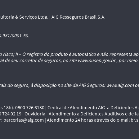
ltoria & Serviços Ltda. | AIG Resseguros Brasil S.A.
0.981/0001-50.
 do risco; II – O registro do produto é automático e não representa
al de seu corretor de seguros, no site www.susep.gov.br , por mei
ais do seguro, à disposição no site da AIG Seguros: www.aig.com o
às 18h): 0800 726 6130 | Central de Atendimento AIG a Deficientes Aud
0 724 02 19 | Ouvidoria - Atendimento a Deficientes Auditivos e de fala
or: parcerias@aig.com | Atendimento 24 horas através do e-mail br.