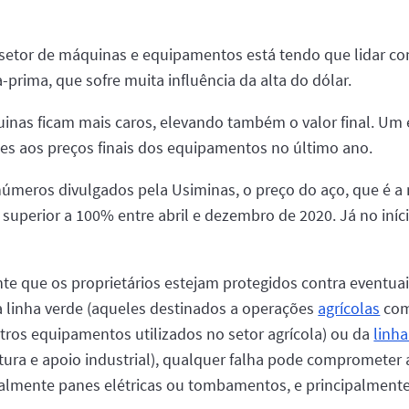
o setor de máquinas e equipamentos está tendo que lidar c
prima, que sofre muita influência da alta do dólar.
as ficam mais caros, elevando também o valor final. Um e
es aos preços finais dos equipamentos no último ano.
úmeros divulgados pela Usiminas, o preço do aço, que é a 
uperior a 100% entre abril e dezembro de 2020. Já no iníc
nte que os proprietários estejam protegidos contra eventua
da linha verde (aqueles destinados a operações
agrícolas
como
utros equipamentos utilizados no setor agrícola) ou da
linh
ura e apoio industrial), qualquer falha pode comprometer a
ialmente panes elétricas ou tombamentos, e principalmente