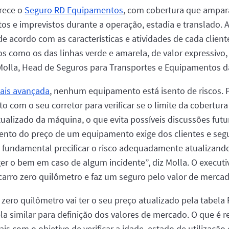
erece o
Seguro RD Equipamentos
, com cobertura que ampa
tos e imprevistos durante a operação, estadia e translado. 
de acordo com as características e atividades de cada client
s como os das linhas verde e amarela, de valor expressivo
 Molla, Head de Seguros para Transportes e Equipamentos d
mais avançada
, nenhum equipamento está isento de riscos. Pa
 com o seu corretor para verificar se o limite da cobertur
alizado da máquina, o que evita possíveis discussões futur
ento do preço de um equipamento exige dos clientes e se
. É fundamental precificar o risco adequadamente atualizand
ger o bem em caso de algum incidente”, diz Molla. O executi
rro zero quilômetro e faz um seguro pelo valor de mercad
ero quilômetro vai ter o seu preço atualizado pela tabel
bela similar para definição dos valores de mercado. O que é
ais com o objetivo de verificar a idade, estado de utilizaç