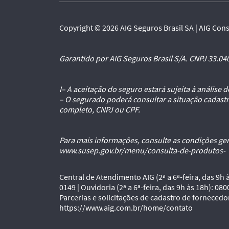
Copyright © 2026 AIG Seguros Brasil SA | AIG Consu
Garantido por AIG Seguros Brasil S/A. CNPJ 33.04
I– A aceitação do seguro estará sujeita à análise
– O segurado poderá consultar a situação cadastr
completo, CNPJ ou CPF.
Para mais informações, consulte as condições ger
www.susep.gov.br/menu/consulta-de-produtos-
Central de Atendimento AIG (2ª a 6ª-feira, das 9h 
0149 | Ouvidoria (2ª a 6ª-feira, das 9h às 18h): 080
Parcerias e solicitações de cadastro de forneced
https://www.aig.com.br/home/contato